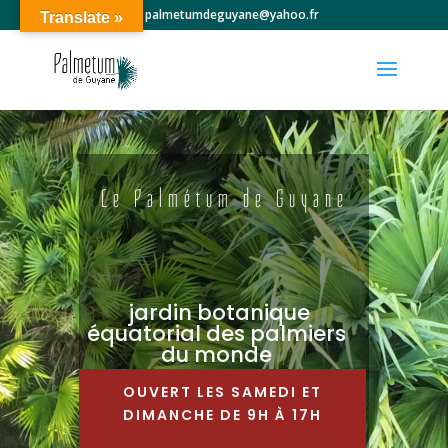
palmetumdeguyane@yahoo.fr
Translate »
Le Palmétum de Guyane
jardin botanique
équatorial des palmiers
du monde
OUVERT LES SAMEDI ET
DIMANCHE DE 9H À 17H